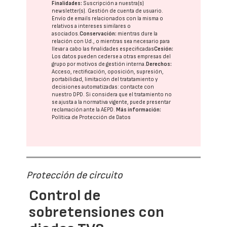
Finalidades:
Suscripción a nuestra(s)
newsletter(s). Gestión de cuenta de usuario.
Envío de emails relacionados con la misma o
relativos a intereses similares o
asociados.
Conservación:
mientras dure la
relación con Ud., o mientras sea necesario para
llevar a cabo las finalidades especificadas
Cesión:
Los datos pueden cederse a otras
empresas del
grupo
por motivos de gestión interna.
Derechos:
Acceso, rectificación, oposición, supresión,
portabilidad, limitación del tratatamiento y
decisiones automatizadas:
contacte con
nuestro DPD
. Si considera que el tratamiento no
se ajusta a la normativa vigente, puede presentar
reclamación ante la
AEPD
.
Más información:
Política de Protección de Datos
Protección de circuito
Control de
sobretensiones con