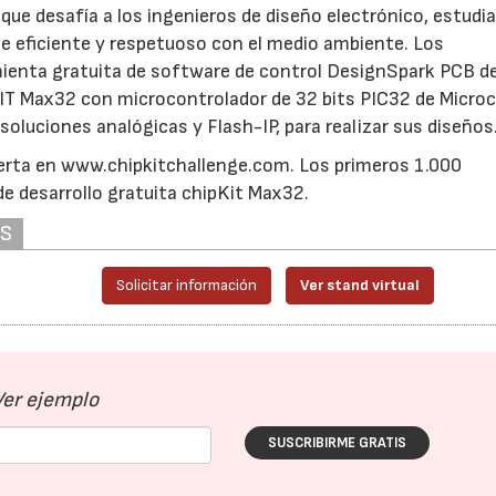
ue desafía a los ingenieros de diseño electrónico, estudi
e eficiente y respetuoso con el medio ambiente. Los
amienta gratuita de software de control DesignSpark PCB d
pKIT Max32 con microcontrolador de 32 bits PIC32 de Microc
oluciones analógicas y Flash-IP, para realizar sus diseños
bierta en www.chipkitchallenge.com. Los primeros 1.000
de desarrollo gratuita chipKit Max32.
AS
Solicitar información
Ver stand virtual
Ver ejemplo
SUSCRIBIRME GRATIS