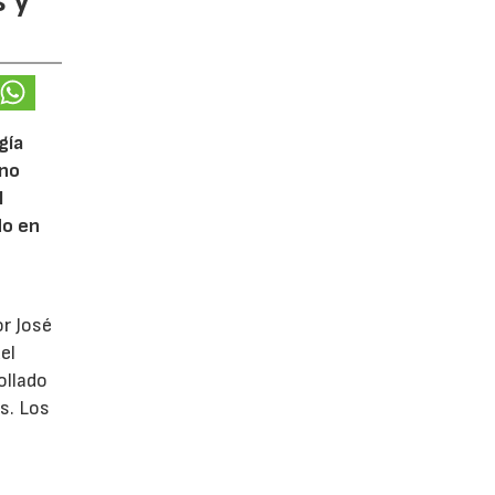
 y
gía
eno
l
do en
or José
el
ollado
s. Los