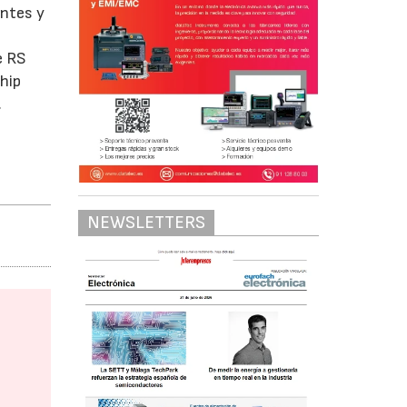
antes y
e RS
hip
.
NEWSLETTERS