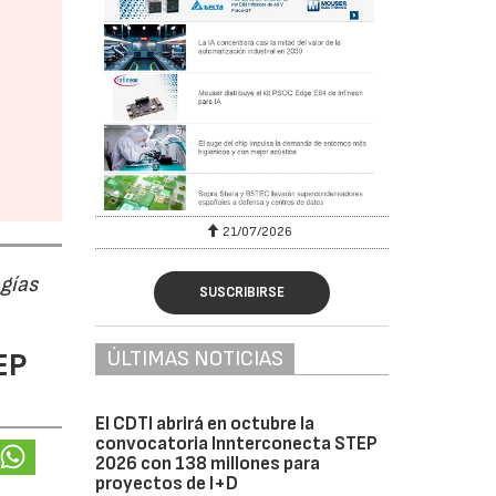
6
21/07/2026
ogías
SUSCRIBIRSE
EP
ÚLTIMAS NOTICIAS
El CDTI abrirá en octubre la
convocatoria Innterconecta STEP
2026 con 138 millones para
proyectos de I+D