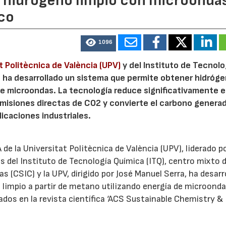
n hidrógeno limpio con microondas
co
1096
t Politècnica de València (UPV)
y del Instituto de Tecnolo
V, ha desarrollado un sistema que permite obtener hidróg
de microondas. La tecnología reduce significativamente e
emisiones directas de CO2 y convierte el carbono genera
licaciones industriales.
de la Universitat Politècnica de València (UPV), liderado p
s del Instituto de Tecnología Química (ITQ), centro mixto d
s (CSIC) y la UPV, dirigido por José Manuel Serra, ha desarr
 limpio a partir de metano utilizando energía de microonda
ados en la revista científica ‘ACS Sustainable Chemistry &