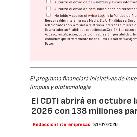
Autorizo el envío de newsletters y avisos inform
Autorizo el envío de comunicaciones de terceros 
He leído y acepto el
Aviso Legal
y la
Política de Pr
Responsable:
Interempresas Media, S.L.U.
Finalidades:
Suscri
relacionados con la misma o relativos a intereses similares 
llevar a cabo las finalidades especificadas
Cesión:
Los datos p
Acceso, rectificación, oposición, supresión, portabilidad, l
considera que el tratamiento no se ajusta a la normativa vige
Datos
El programa financiará iniciativas de inv
limpias y biotecnología
El CDTI abrirá en octubre
2026 con 138 millones pa
Redacción Interempresas
31/07/2026