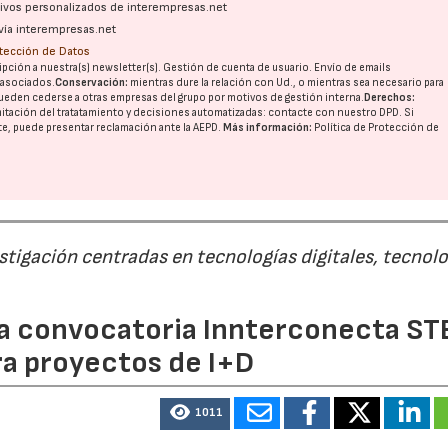
ativos personalizados de interempresas.net
vía interempresas.net
otección de Datos
pción a nuestra(s) newsletter(s). Gestión de cuenta de usuario. Envío de emails
o asociados.
Conservación:
mientras dure la relación con Ud., o mientras sea necesario para
ueden cederse a otras
empresas del grupo
por motivos de gestión interna.
Derechos:
imitación del tratatamiento y decisiones automatizadas:
contacte con nuestro DPD
. Si
nte, puede presentar reclamación ante la
AEPD
.
Más información:
Política de Protección de
21/07/2026
28/07/202
estigación centradas en tecnologías digitales, tecnol
 la convocatoria Innterconecta ST
ra proyectos de I+D
1011