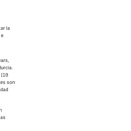
s
ar la
 e
ears,
urcia.
 (19
tes son
idad
n
las