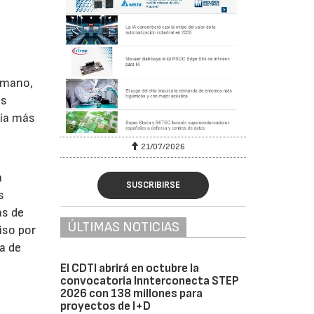
 mano,
os
gía más
6
21/07/2026
n
SUSCRIBIRSE
s
as de
ÚLTIMAS NOTICIAS
iso por
ua de
El CDTI abrirá en octubre la
convocatoria Innterconecta STEP
2026 con 138 millones para
proyectos de I+D