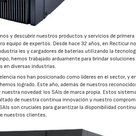
nos y descubrir nuestros productos y servicios de primera
ro equipo de expertos. Desde hace 32 años, en Recticur n
ndustria les y cargadores de baterías utilizando la tecnolo
mpo, hemos trabajado arduamente para brindar soluciones
21/07/2026
28/07/202
s en diversas industrias.
lencia nos han posicionado como líderes en el sector, y e
 hemos logrado. Este año, además de nuestros reconocido
r nuestra novedad: los SAIs de marca propia. Estos sistem
sultado de nuestra continua innovación y nuestro comprom
SAIs son cruciales para garantizar la disponibilidad contin
de nuestros clientes.