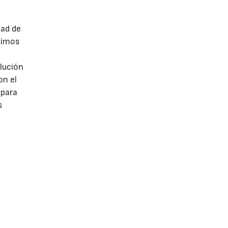
dad de
ltimos
lución
on el
 para
s