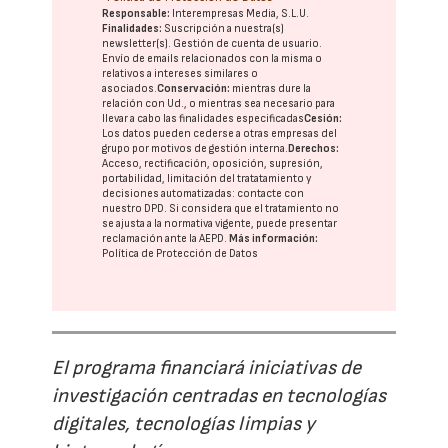
Responsable:
Interempresas Media, S.L.U.
Finalidades:
Suscripción a nuestra(s)
newsletter(s). Gestión de cuenta de usuario.
Envío de emails relacionados con la misma o
relativos a intereses similares o
asociados.
Conservación:
mientras dure la
relación con Ud., o mientras sea necesario para
llevar a cabo las finalidades especificadas
Cesión:
Los datos pueden cederse a otras
empresas del
grupo
por motivos de gestión interna.
Derechos:
Acceso, rectificación, oposición, supresión,
portabilidad, limitación del tratatamiento y
decisiones automatizadas:
contacte con
nuestro DPD
. Si considera que el tratamiento no
se ajusta a la normativa vigente, puede presentar
reclamación ante la
AEPD
.
Más información:
Política de Protección de Datos
El programa financiará iniciativas de
investigación centradas en tecnologías
digitales, tecnologías limpias y