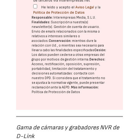
de terceros vía interempresas.net
He leído y acepto el
Aviso Legal
y la
Política de Protección de Datos
Responsable:
Interempresas Media, S.L.U.
Finalidades:
Suscripción a nuestra(s)
newsletter(s). Gestión de cuenta de usuario.
Envío de emails relacionados con la misma o
relativos a intereses similares o
asociados.
Conservación:
mientras dure la
relación con Ud., o mientras sea necesario para
llevar a cabo las finalidades especificadas
Cesión:
Los datos pueden cederse a otras
empresas del
grupo
por motivos de gestión interna.
Derechos:
Acceso, rectificación, oposición, supresión,
portabilidad, limitación del tratatamiento y
decisiones automatizadas:
contacte con
nuestro DPD
. Si considera que el tratamiento no
se ajusta a la normativa vigente, puede presentar
reclamación ante la
AEPD
.
Más información:
Política de Protección de Datos
Gama de cámaras y grabadores NVR de
D-Link