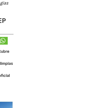
ogías
EP
ctubre
limpias
ficial