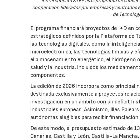
Innterconecta STEP es el programa de subvenc
cooperación liderados por empresas y centrados en
de Tecnologí
El programa financiará proyectos de I+D en c
estratégicos definidos por la Plataforma de T
las tecnologías digitales, como la inteligencia
microelectrónica; las tecnologías limpias y ef
el almacenamiento energético, el hidrógeno o l
salud y la industria, incluidos los medicamen
componentes.
La edición de 2026 incorpora como principal 
destinada exclusivamente a proyectos relacion
investigación en un ámbito con un déficit histó
industriales europeas. Asimismo, Illes Balear
autónomas elegibles para recibir financiación
De este modo, el presupuesto estimado de 138 m
Canarias, Castilla y León, Castilla-La Mancha