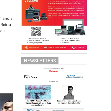
nlandia,
, Reino
das
NEWSLETTERS
.