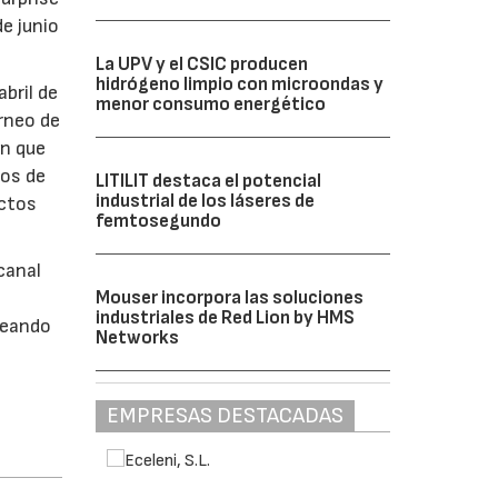
e junio
La UPV y el CSIC producen
hidrógeno limpio con microondas y
bril de
menor consumo energético
orneo de
en que
dos de
LITILIT destaca el potencial
industrial de los láseres de
uctos
femtosegundo
canal
Mouser incorpora las soluciones
industriales de Red Lion by HMS
seando
Networks
EMPRESAS DESTACADAS