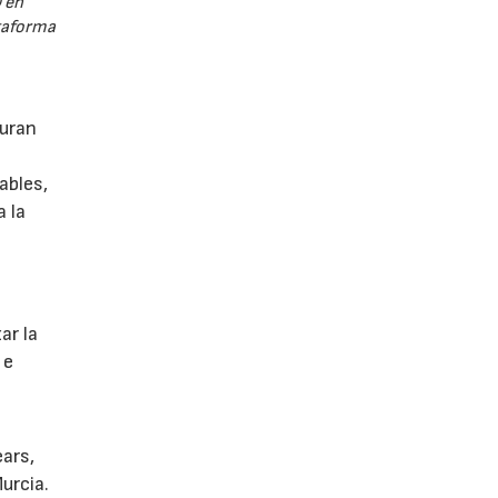
 en
ataforma
guran
ables,
a la
s
ar la
 e
ears,
urcia.