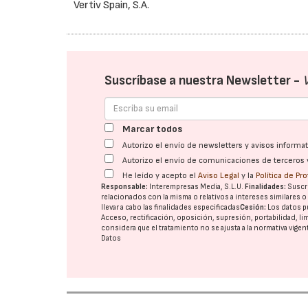
Vertiv Spain, S.A.
Suscríbase a nuestra Newsletter -
Marcar todos
Autorizo el envío de newsletters y avisos inform
Autorizo el envío de comunicaciones de terceros 
He leído y acepto el
Aviso Legal
y la
Política de Pr
Responsable:
Interempresas Media, S.L.U.
Finalidades:
Suscri
relacionados con la misma o relativos a intereses similares 
llevar a cabo las finalidades especificadas
Cesión:
Los datos p
Acceso, rectificación, oposición, supresión, portabilidad, l
considera que el tratamiento no se ajusta a la normativa vige
Datos