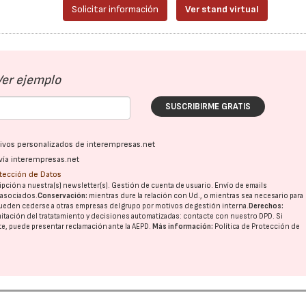
Solicitar información
Ver stand virtual
Ver ejemplo
SUSCRIBIRME GRATIS
ativos personalizados de interempresas.net
vía interempresas.net
otección de Datos
pción a nuestra(s) newsletter(s). Gestión de cuenta de usuario. Envío de emails
o asociados.
Conservación:
mientras dure la relación con Ud., o mientras sea necesario para
ueden cederse a otras
empresas del grupo
por motivos de gestión interna.
Derechos:
imitación del tratatamiento y decisiones automatizadas:
contacte con nuestro DPD
. Si
nte, puede presentar reclamación ante la
AEPD
.
Más información:
Política de Protección de