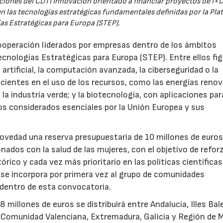
iones del CDTI Innovación orientado a financiar proyectos de I+D
 las tecnologías estratégicas fundamentales definidas por la Pl
as Estratégicas para Europa (STEP).
ooperación liderados por empresas dentro de los ámbitos
ecnologías Estratégicas para Europa (STEP). Entre ellos fi
 artificial, la computación avanzada, la ciberseguridad o la
icientes en el uso de los recursos, como las energías renov
a industria verde; y la biotecnología, con aplicaciones par
tos considerados esenciales por la Unión Europea y sus
novedad una reserva presupuestaria de 10 millones de euro
ados con la salud de las mujeres, con el objetivo de reforz
rico y cada vez más prioritario en las políticas científicas
s se incorpora por primera vez al grupo de comunidades
 dentro de esta convocatoria.
illones de euros se distribuirá entre Andalucía, Illes Bal
, Comunidad Valenciana, Extremadura, Galicia y Región de M