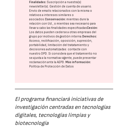
Finalidades:
Suscripción a nuestra(s)
newsletter(s). Gestión de cuenta de usuario.
Envío de emails relacionados con la misma o
relativos a intereses similares o
asociados.
Conservación:
mientras dure la
relación con Ud., o mientras sea necesario para
llevar a cabo las finalidades especificadas
Cesión:
Los datos pueden cederse a otras
empresas del
grupo
por motivos de gestión interna.
Derechos:
Acceso, rectificación, oposición, supresión,
portabilidad, limitación del tratatamiento y
decisiones automatizadas:
contacte con
nuestro DPD
. Si considera que el tratamiento no
se ajusta a la normativa vigente, puede presentar
reclamación ante la
AEPD
.
Más información:
Política de Protección de Datos
El programa financiará iniciativas de
investigación centradas en tecnologías
digitales, tecnologías limpias y
biotecnología