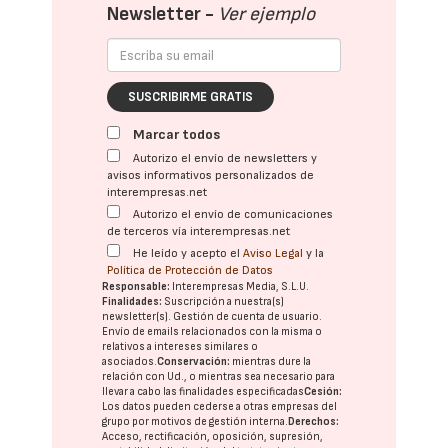
Newsletter -
Ver ejemplo
SUSCRIBIRME GRATIS
Marcar todos
Autorizo el envío de newsletters y
avisos informativos personalizados de
interempresas.net
Autorizo el envío de comunicaciones
de terceros vía interempresas.net
He leído y acepto el
Aviso Legal
y la
Política de Protección de Datos
Responsable:
Interempresas Media, S.L.U.
Finalidades:
Suscripción a nuestra(s)
newsletter(s). Gestión de cuenta de usuario.
Envío de emails relacionados con la misma o
relativos a intereses similares o
asociados.
Conservación:
mientras dure la
relación con Ud., o mientras sea necesario para
llevar a cabo las finalidades especificadas
Cesión:
Los datos pueden cederse a otras
empresas del
grupo
por motivos de gestión interna.
Derechos:
Acceso, rectificación, oposición, supresión,