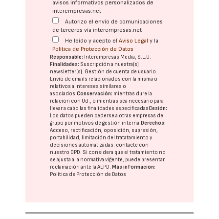
avisos informativos personalizados de
interempresas.net
Autorizo el envío de comunicaciones
de terceros vía interempresas.net
He leído y acepto el
Aviso Legal
y la
Política de Protección de Datos
Responsable:
Interempresas Media, S.L.U.
Finalidades:
Suscripción a nuestra(s)
newsletter(s). Gestión de cuenta de usuario.
Envío de emails relacionados con la misma o
relativos a intereses similares o
asociados.
Conservación:
mientras dure la
relación con Ud., o mientras sea necesario para
llevar a cabo las finalidades especificadas
Cesión:
Los datos pueden cederse a otras
empresas del
grupo
por motivos de gestión interna.
Derechos:
Acceso, rectificación, oposición, supresión,
portabilidad, limitación del tratatamiento y
decisiones automatizadas:
contacte con
nuestro DPD
. Si considera que el tratamiento no
se ajusta a la normativa vigente, puede presentar
reclamación ante la
AEPD
.
Más información:
Política de Protección de Datos