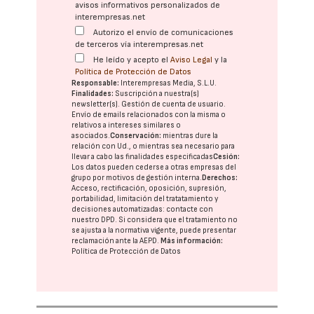
avisos informativos personalizados de
interempresas.net
Autorizo el envío de comunicaciones
de terceros vía interempresas.net
He leído y acepto el
Aviso Legal
y la
Política de Protección de Datos
Responsable:
Interempresas Media, S.L.U.
Finalidades:
Suscripción a nuestra(s)
newsletter(s). Gestión de cuenta de usuario.
Envío de emails relacionados con la misma o
relativos a intereses similares o
asociados.
Conservación:
mientras dure la
relación con Ud., o mientras sea necesario para
llevar a cabo las finalidades especificadas
Cesión:
Los datos pueden cederse a otras
empresas del
grupo
por motivos de gestión interna.
Derechos:
Acceso, rectificación, oposición, supresión,
portabilidad, limitación del tratatamiento y
decisiones automatizadas:
contacte con
nuestro DPD
. Si considera que el tratamiento no
se ajusta a la normativa vigente, puede presentar
reclamación ante la
AEPD
.
Más información:
Política de Protección de Datos