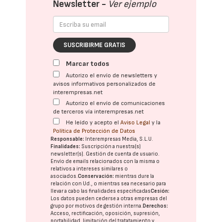
Newsletter -
Ver ejemplo
SUSCRIBIRME GRATIS
Marcar todos
Autorizo el envío de newsletters y
avisos informativos personalizados de
interempresas.net
Autorizo el envío de comunicaciones
de terceros vía interempresas.net
He leído y acepto el
Aviso Legal
y la
Política de Protección de Datos
Responsable:
Interempresas Media, S.L.U.
Finalidades:
Suscripción a nuestra(s)
newsletter(s). Gestión de cuenta de usuario.
Envío de emails relacionados con la misma o
relativos a intereses similares o
asociados.
Conservación:
mientras dure la
relación con Ud., o mientras sea necesario para
llevar a cabo las finalidades especificadas
Cesión:
Los datos pueden cederse a otras
empresas del
grupo
por motivos de gestión interna.
Derechos:
Acceso, rectificación, oposición, supresión,
portabilidad, limitación del tratatamiento y