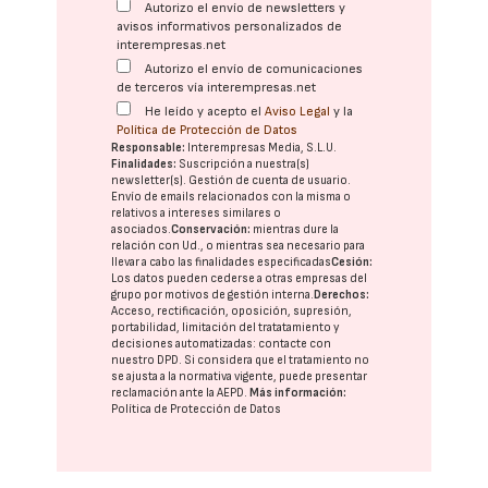
Autorizo el envío de newsletters y
avisos informativos personalizados de
interempresas.net
Autorizo el envío de comunicaciones
de terceros vía interempresas.net
He leído y acepto el
Aviso Legal
y la
Política de Protección de Datos
Responsable:
Interempresas Media, S.L.U.
Finalidades:
Suscripción a nuestra(s)
newsletter(s). Gestión de cuenta de usuario.
Envío de emails relacionados con la misma o
relativos a intereses similares o
asociados.
Conservación:
mientras dure la
relación con Ud., o mientras sea necesario para
llevar a cabo las finalidades especificadas
Cesión:
Los datos pueden cederse a otras
empresas del
grupo
por motivos de gestión interna.
Derechos:
Acceso, rectificación, oposición, supresión,
portabilidad, limitación del tratatamiento y
decisiones automatizadas:
contacte con
nuestro DPD
. Si considera que el tratamiento no
se ajusta a la normativa vigente, puede presentar
reclamación ante la
AEPD
.
Más información:
Política de Protección de Datos