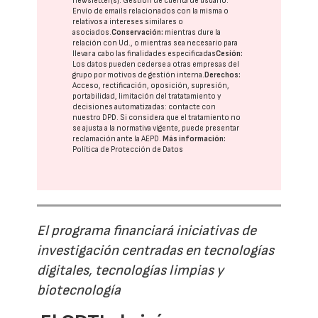
newsletter(s). Gestión de cuenta de usuario.
Envío de emails relacionados con la misma o
relativos a intereses similares o
asociados.
Conservación:
mientras dure la
relación con Ud., o mientras sea necesario para
llevar a cabo las finalidades especificadas
Cesión:
Los datos pueden cederse a otras
empresas del
grupo
por motivos de gestión interna.
Derechos:
Acceso, rectificación, oposición, supresión,
portabilidad, limitación del tratatamiento y
decisiones automatizadas:
contacte con
nuestro DPD
. Si considera que el tratamiento no
se ajusta a la normativa vigente, puede presentar
reclamación ante la
AEPD
.
Más información:
Política de Protección de Datos
El programa financiará iniciativas de
investigación centradas en tecnologías
digitales, tecnologías limpias y
biotecnología