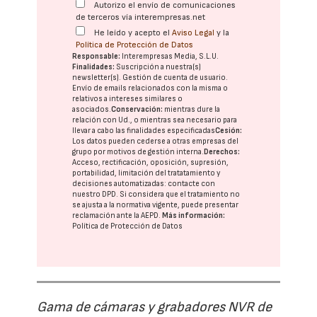
Autorizo el envío de comunicaciones
de terceros vía interempresas.net
He leído y acepto el
Aviso Legal
y la
Política de Protección de Datos
Responsable:
Interempresas Media, S.L.U.
Finalidades:
Suscripción a nuestra(s)
newsletter(s). Gestión de cuenta de usuario.
Envío de emails relacionados con la misma o
relativos a intereses similares o
asociados.
Conservación:
mientras dure la
relación con Ud., o mientras sea necesario para
llevar a cabo las finalidades especificadas
Cesión:
Los datos pueden cederse a otras
empresas del
grupo
por motivos de gestión interna.
Derechos:
Acceso, rectificación, oposición, supresión,
portabilidad, limitación del tratatamiento y
decisiones automatizadas:
contacte con
nuestro DPD
. Si considera que el tratamiento no
se ajusta a la normativa vigente, puede presentar
reclamación ante la
AEPD
.
Más información:
Política de Protección de Datos
Gama de cámaras y grabadores NVR de