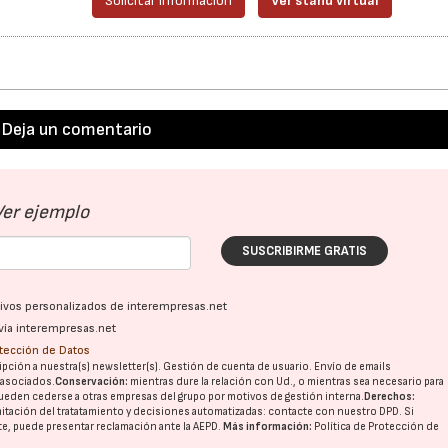
Solicitar información
Ver stand virtual
Deja un comentario
Ver ejemplo
SUSCRIBIRME GRATIS
ativos personalizados de interempresas.net
vía interempresas.net
otección de Datos
pción a nuestra(s) newsletter(s). Gestión de cuenta de usuario. Envío de emails
o asociados.
Conservación:
mientras dure la relación con Ud., o mientras sea necesario para
ueden cederse a otras
empresas del grupo
por motivos de gestión interna.
Derechos:
imitación del tratatamiento y decisiones automatizadas:
contacte con nuestro DPD
. Si
nte, puede presentar reclamación ante la
AEPD
.
Más información:
Política de Protección de