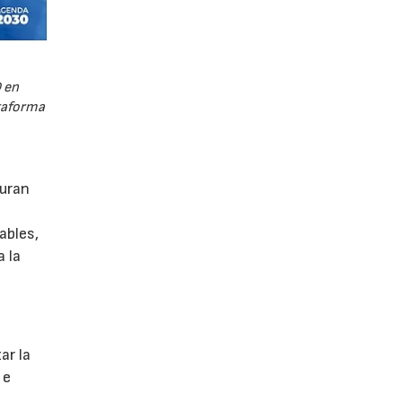
 en
ataforma
guran
ables,
a la
s
ar la
 e