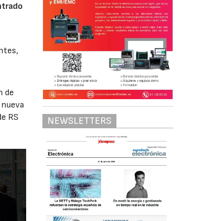
ntrado
ntes,
n de
a nueva
de RS
NEWSLETTERS