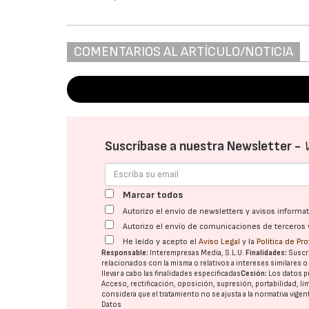
COMENTARIOS AL ARTÍCULO/NOTICIA
Suscríbase a nuestra Newsletter -
Marcar todos
Autorizo el envío de newsletters y avisos inform
Autorizo el envío de comunicaciones de terceros 
He leído y acepto el
Aviso Legal
y la
Política de Pr
Responsable:
Interempresas Media, S.L.U.
Finalidades:
Suscri
relacionados con la misma o relativos a intereses similares 
llevar a cabo las finalidades especificadas
Cesión:
Los datos p
Acceso, rectificación, oposición, supresión, portabilidad, l
considera que el tratamiento no se ajusta a la normativa vige
Datos