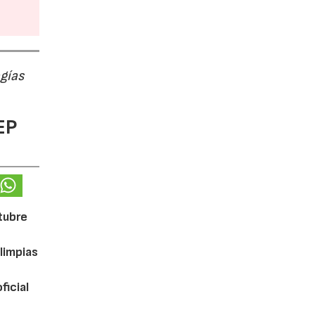
ogías
EP
ctubre
limpias
ficial