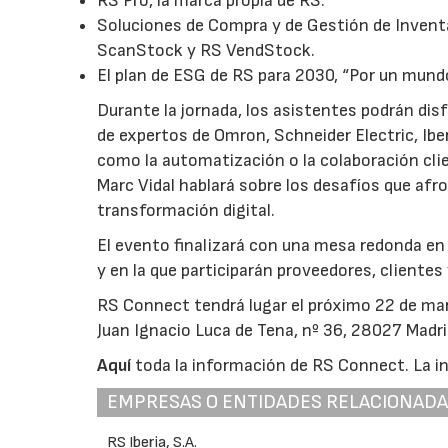
RS Pro, la marca propia de RS.
Soluciones de Compra y de Gestión de Inven
ScanStock y RS VendStock.
El plan de ESG de RS para 2030, “Por un mund
Durante la jornada, los asistentes podrán di
de expertos de Omron, Schneider Electric, Iber
como la automatización o la colaboración cli
Marc Vidal hablará sobre los desafíos que afr
transformación digital.
El evento finalizará con una mesa redonda en la
y en la que participarán proveedores, clientes
RS Connect tendrá lugar el próximo 22 de marz
Juan Ignacio Luca de Tena, nº 36, 28027 Madri
Aquí
toda la información de RS Connect. La in
EMPRESAS O ENTIDADES RELACIONAD
RS Iberia, S.A.