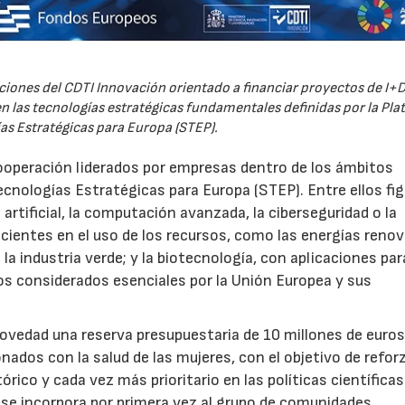
iones del CDTI Innovación orientado a financiar proyectos de I+D
 las tecnologías estratégicas fundamentales definidas por la Pl
as Estratégicas para Europa (STEP).
ooperación liderados por empresas dentro de los ámbitos
ecnologías Estratégicas para Europa (STEP). Entre ellos fi
 artificial, la computación avanzada, la ciberseguridad o la
icientes en el uso de los recursos, como las energías renov
a industria verde; y la biotecnología, con aplicaciones par
tos considerados esenciales por la Unión Europea y sus
novedad una reserva presupuestaria de 10 millones de euro
ados con la salud de las mujeres, con el objetivo de reforz
rico y cada vez más prioritario en las políticas científicas
s se incorpora por primera vez al grupo de comunidades