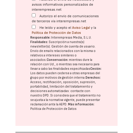
avisos informativos personalizados de
interempresas.net
Autorizo el envío de comunicaciones
de terceros vía interempresas.net
He leído y acepto el
Aviso Legal
y la
Política de Protección de Datos
Responsable:
Interempresas Media, S.L.U.
Finalidades:
Suscripción a nuestra(s)
newsletter(s). Gestión de cuenta de usuario.
Envío de emails relacionados con la misma o
relativos a intereses similares o
asociados.
Conservación:
mientras dure la
relación con Ud., o mientras sea necesario para
llevar a cabo las finalidades especificadas
Cesión:
Los datos pueden cederse a otras
empresas del
grupo
por motivos de gestión interna.
Derechos:
Acceso, rectificación, oposición, supresión,
portabilidad, limitación del tratatamiento y
decisiones automatizadas:
contacte con
nuestro DPD
. Si considera que el tratamiento no
se ajusta a la normativa vigente, puede presentar
reclamación ante la
AEPD
.
Más información:
Política de Protección de Datos