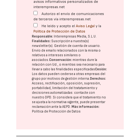
avisos informativos personalizados de
interempresas.net
Autorizo el envío de comunicaciones
de terceros vía interempresas.net
He leído y acepto el
Aviso Legal
y la
Política de Protección de Datos
Responsable:
Interempresas Media, S.L.U.
Finalidades:
Suscripción a nuestra(s)
newsletter(s). Gestión de cuenta de usuario.
Envío de emails relacionados con la misma o
relativos a intereses similares o
asociados.
Conservación:
mientras dure la
relación con Ud., o mientras sea necesario para
llevar a cabo las finalidades especificadas
Cesión:
Los datos pueden cederse a otras
empresas del
grupo
por motivos de gestión interna.
Derechos:
Acceso, rectificación, oposición, supresión,
portabilidad, limitación del tratatamiento y
decisiones automatizadas:
contacte con
nuestro DPD
. Si considera que el tratamiento no
se ajusta a la normativa vigente, puede presentar
reclamación ante la
AEPD
.
Más información:
Política de Protección de Datos