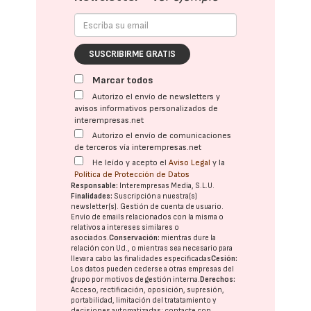
SUSCRIBIRME GRATIS
Marcar todos
Autorizo el envío de newsletters y
avisos informativos personalizados de
interempresas.net
Autorizo el envío de comunicaciones
de terceros vía interempresas.net
He leído y acepto el
Aviso Legal
y la
Política de Protección de Datos
Responsable:
Interempresas Media, S.L.U.
Finalidades:
Suscripción a nuestra(s)
newsletter(s). Gestión de cuenta de usuario.
Envío de emails relacionados con la misma o
relativos a intereses similares o
asociados.
Conservación:
mientras dure la
relación con Ud., o mientras sea necesario para
llevar a cabo las finalidades especificadas
Cesión:
Los datos pueden cederse a otras
empresas del
grupo
por motivos de gestión interna.
Derechos:
Acceso, rectificación, oposición, supresión,
portabilidad, limitación del tratatamiento y
decisiones automatizadas:
contacte con