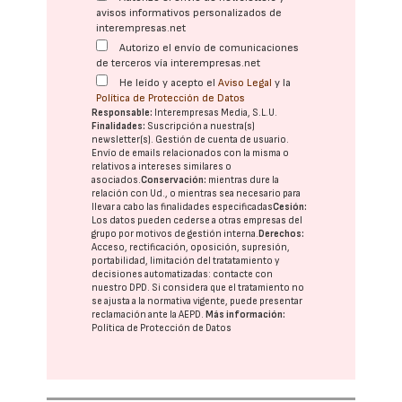
avisos informativos personalizados de
interempresas.net
Autorizo el envío de comunicaciones
de terceros vía interempresas.net
He leído y acepto el
Aviso Legal
y la
Política de Protección de Datos
Responsable:
Interempresas Media, S.L.U.
Finalidades:
Suscripción a nuestra(s)
newsletter(s). Gestión de cuenta de usuario.
Envío de emails relacionados con la misma o
relativos a intereses similares o
asociados.
Conservación:
mientras dure la
relación con Ud., o mientras sea necesario para
llevar a cabo las finalidades especificadas
Cesión:
Los datos pueden cederse a otras
empresas del
grupo
por motivos de gestión interna.
Derechos:
Acceso, rectificación, oposición, supresión,
portabilidad, limitación del tratatamiento y
decisiones automatizadas:
contacte con
nuestro DPD
. Si considera que el tratamiento no
se ajusta a la normativa vigente, puede presentar
reclamación ante la
AEPD
.
Más información:
Política de Protección de Datos