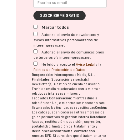
SUSCRIBIRME GRATIS
Marcar todos
Autorizo el envío de newsletters y
avisos informativos personalizados de
interempresas.net
Autorizo el envío de comunicaciones
de terceros vía interempresas.net
He leído y acepto el
Aviso Legal
y la
Política de Protección de Datos
Responsable:
Interempresas Media, S.L.U.
Finalidades:
Suscripción a nuestra(s)
newsletter(s). Gestión de cuenta de usuario.
Envío de emails relacionados con la misma o
relativos a intereses similares o
asociados.
Conservación:
mientras dure la
relación con Ud., o mientras sea necesario para
llevar a cabo las finalidades especificadas
Cesión:
Los datos pueden cederse a otras
empresas del
grupo
por motivos de gestión interna.
Derechos:
Acceso, rectificación, oposición, supresión,
portabilidad, limitación del tratatamiento y
decisiones automatizadas:
contacte con
nuestro DPD
. Si considera que el tratamiento no