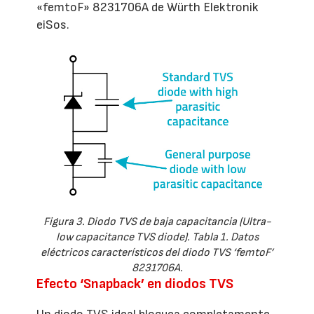
«femtoF» 8231706A de Würth Elektronik
eiSos.
Figura 3. Diodo TVS de baja capacitancia (Ultra-
low capacitance TVS diode). Tabla 1. Datos
eléctricos característicos del diodo TVS ‘femtoF’
8231706A.
Efecto ‘Snapback’ en diodos TVS