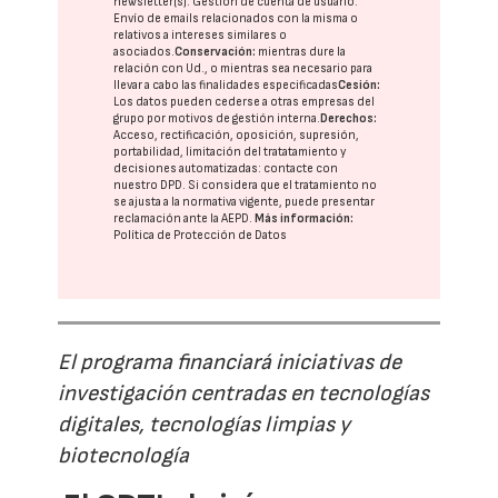
newsletter(s). Gestión de cuenta de usuario.
Envío de emails relacionados con la misma o
relativos a intereses similares o
asociados.
Conservación:
mientras dure la
relación con Ud., o mientras sea necesario para
llevar a cabo las finalidades especificadas
Cesión:
Los datos pueden cederse a otras
empresas del
grupo
por motivos de gestión interna.
Derechos:
Acceso, rectificación, oposición, supresión,
portabilidad, limitación del tratatamiento y
decisiones automatizadas:
contacte con
nuestro DPD
. Si considera que el tratamiento no
se ajusta a la normativa vigente, puede presentar
reclamación ante la
AEPD
.
Más información:
Política de Protección de Datos
El programa financiará iniciativas de
investigación centradas en tecnologías
digitales, tecnologías limpias y
biotecnología