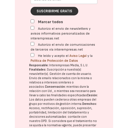
SUSCRIBIRME GRATIS
Marcar todos
Autorizo el envío de newsletters y
avisos informativos personalizados de
interempresas.net
Autorizo el envío de comunicaciones
de terceros vía interempresas.net
He leído y acepto el
Aviso Legal
y la
Política de Protección de Datos
Responsable:
Interempresas Media, S.L.U.
Finalidades:
Suscripción a nuestra(s)
newsletter(s). Gestión de cuenta de usuario.
Envío de emails relacionados con la misma o
relativos a intereses similares o
asociados.
Conservación:
mientras dure la
relación con Ud., o mientras sea necesario para
llevar a cabo las finalidades especificadas
Cesión:
Los datos pueden cederse a otras
empresas del
grupo
por motivos de gestión interna.
Derechos:
Acceso, rectificación, oposición, supresión,
portabilidad, limitación del tratatamiento y
decisiones automatizadas:
contacte con
nuestro DPD
. Si considera que el tratamiento no
se ajusta a la normativa vigente, puede presentar