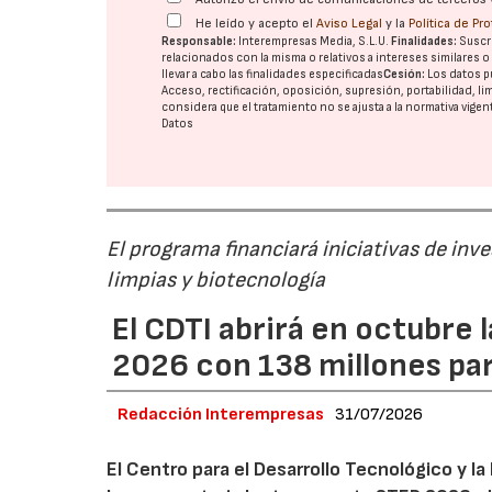
He leído y acepto el
Aviso Legal
y la
Política de Pr
Responsable:
Interempresas Media, S.L.U.
Finalidades:
Suscri
relacionados con la misma o relativos a intereses similares 
llevar a cabo las finalidades especificadas
Cesión:
Los datos p
Acceso, rectificación, oposición, supresión, portabilidad, l
considera que el tratamiento no se ajusta a la normativa vige
Datos
El programa financiará iniciativas de inv
limpias y biotecnología
El CDTI abrirá en octubre
2026 con 138 millones pa
Redacción Interempresas
31/07/2026
El Centro para el Desarrollo Tecnológico y la