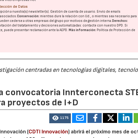
otección de Datos
pción a nuestra(s) newsletter(s). Gestión de cuenta de usuario. Envío de emails
o asociados.
Conservación:
mientras dure la relación con Ud., o mientras sea necesario para
ueden cederse a otras
empresas del grupo
por motivos de gestión interna.
Derechos:
imitación del tratatamiento y decisiones automatizadas:
contacte con nuestro DPD
. Si
nte, puede presentar reclamación ante la
AEPD
.
Más información:
Política de Protección de
estigación centradas en tecnologías digitales, tecnol
 la convocatoria Innterconecta ST
ra proyectos de I+D
1175
 Innovación (
CDTI Innovación
) abrirá el próximo mes de o