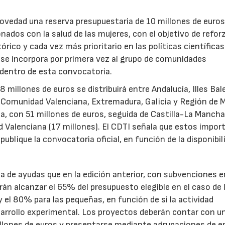
novedad una reserva presupuestaria de 10 millones de euro
ados con la salud de las mujeres, con el objetivo de reforz
rico y cada vez más prioritario en las políticas científicas
s se incorpora por primera vez al grupo de comunidades
 dentro de esta convocatoria.
illones de euros se distribuirá entre Andalucía, Illes Bal
, Comunidad Valenciana, Extremadura, Galicia y Región de M
a, con 51 millones de euros, seguida de Castilla-La Mancha
d Valenciana (17 millones). El CDTI señala que estos impor
ublique la convocatoria oficial, en función de la disponibil
.
de ayudas que en la edición anterior, con subvenciones e
n alcanzar el 65% del presupuesto elegible en el caso de 
el 80% para las pequeñas, en función de si la actividad
sarrollo experimental. Los proyectos deberán contar con u
illones de euros y presentarse mediante agrupaciones de e