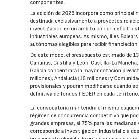
componentes.
La edición de 2026 incorpora como principal 
destinada exclusivamente a proyectos relacion
investigación en un ámbito con un déficit histó
industriales europeas. Asimismo, Illes Balear
autónomas elegibles para recibir financiación
De este modo, el presupuesto estimado de 138 m
Canarias, Castilla y León, Castilla-La Mancha
Galicia concentrará la mayor dotación previst
millones), Andalucía (18 millones) y Comunida
provisionales y podrán modificarse cuando se p
definitiva de fondos FEDER en cada territorio
La convocatoria mantendrá el mismo esquema 
régimen de concurrencia competitiva que podrá
grandes empresas, el 75% para las medianas y 
corresponde a investigación industrial o a de
presupuesto elegible de entre uno y cuatro m