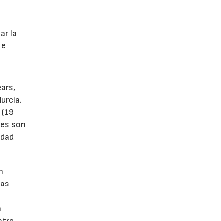
s
ar la
 e
ears,
urcia.
 (19
tes son
idad
n
las
n
ntre