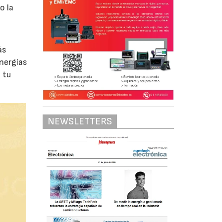
o la
ás
energías
 tu
NEWSLETTERS