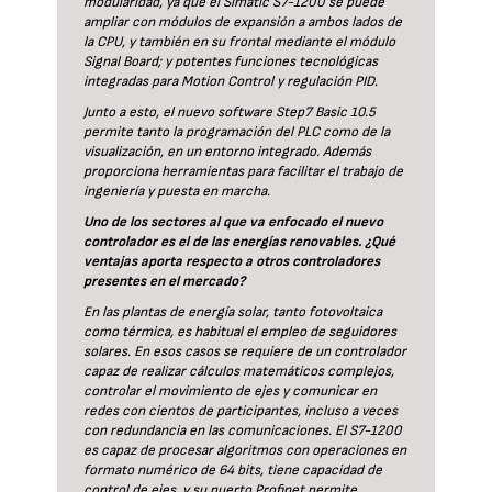
modularidad, ya que el Simatic S7-1200 se puede
ampliar con módulos de expansión a ambos lados de
la CPU, y también en su frontal mediante el módulo
Signal Board; y potentes funciones tecnológicas
integradas para Motion Control y regulación PID.
Junto a esto, el nuevo software Step7 Basic 10.5
permite tanto la programación del PLC como de la
visualización, en un entorno integrado. Además
proporciona herramientas para facilitar el trabajo de
ingeniería y puesta en marcha.
Uno de los sectores al que va enfocado el nuevo
controlador es el de las energías renovables. ¿Qué
ventajas aporta respecto a otros controladores
presentes en el mercado?
En las plantas de energía solar, tanto fotovoltaica
como térmica, es habitual el empleo de seguidores
solares. En esos casos se requiere de un controlador
capaz de realizar cálculos matemáticos complejos,
controlar el movimiento de ejes y comunicar en
redes con cientos de participantes, incluso a veces
con redundancia en las comunicaciones. El S7-1200
es capaz de procesar algoritmos con operaciones en
formato numérico de 64 bits, tiene capacidad de
control de ejes, y su puerto Profinet permite