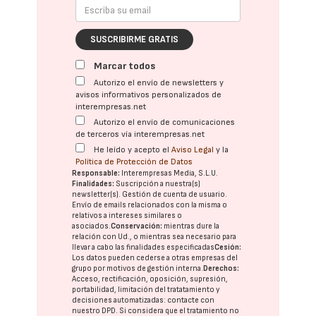
SUSCRIBIRME GRATIS
Marcar todos
Autorizo el envío de newsletters y
avisos informativos personalizados de
interempresas.net
Autorizo el envío de comunicaciones
de terceros vía interempresas.net
He leído y acepto el
Aviso Legal
y la
Política de Protección de Datos
Responsable:
Interempresas Media, S.L.U.
Finalidades:
Suscripción a nuestra(s)
newsletter(s). Gestión de cuenta de usuario.
Envío de emails relacionados con la misma o
relativos a intereses similares o
asociados.
Conservación:
mientras dure la
relación con Ud., o mientras sea necesario para
llevar a cabo las finalidades especificadas
Cesión:
Los datos pueden cederse a otras
empresas del
grupo
por motivos de gestión interna.
Derechos:
Acceso, rectificación, oposición, supresión,
portabilidad, limitación del tratatamiento y
decisiones automatizadas:
contacte con
nuestro DPD
. Si considera que el tratamiento no