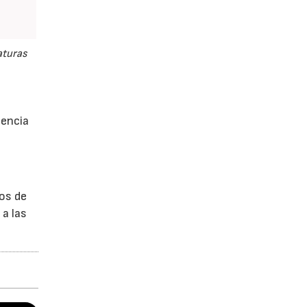
aturas
iencia
n
ros de
 a las