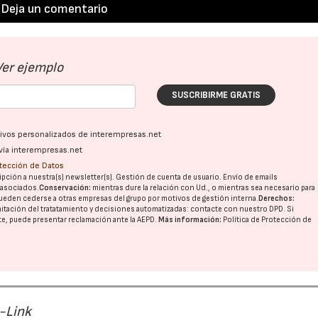
Deja un comentario
Ver ejemplo
SUSCRIBIRME GRATIS
ativos personalizados de interempresas.net
vía interempresas.net
otección de Datos
pción a nuestra(s) newsletter(s). Gestión de cuenta de usuario. Envío de emails
o asociados.
Conservación:
mientras dure la relación con Ud., o mientras sea necesario para
ueden cederse a otras
empresas del grupo
por motivos de gestión interna.
Derechos:
imitación del tratatamiento y decisiones automatizadas:
contacte con nuestro DPD
. Si
nte, puede presentar reclamación ante la
AEPD
.
Más información:
Política de Protección de
-Link