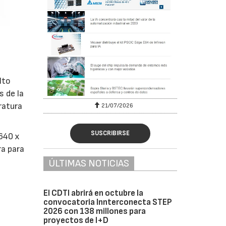
lto
s de la
ratura
6
21/07/2026
SUSCRIBIRSE
 640 x
ra para
ÚLTIMAS NOTICIAS
El CDTI abrirá en octubre la
convocatoria Innterconecta STEP
2026 con 138 millones para
proyectos de I+D