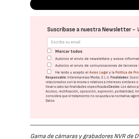
Suscríbase a nuestra Newsletter -
Marcar todos
Autorizo el envío de newsletters y avisos inform
Autorizo el envío de comunicaciones de terceros 
He leído y acepto el
Aviso Legal
y la
Política de Pr
Responsable:
Interempresas Media, S.L.U.
Finalidades:
Suscri
relacionados con la misma o relativos a intereses similares 
llevar a cabo las finalidades especificadas
Cesión:
Los datos p
Acceso, rectificación, oposición, supresión, portabilidad, l
considera que el tratamiento no se ajusta a la normativa vige
Datos
Gama de cámaras y grabadores NVR de D