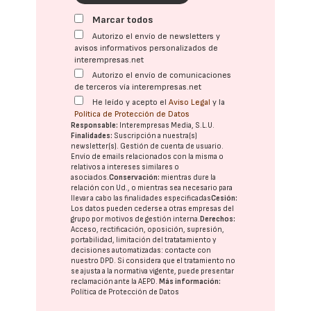
Marcar todos
Autorizo el envío de newsletters y
avisos informativos personalizados de
interempresas.net
Autorizo el envío de comunicaciones
de terceros vía interempresas.net
He leído y acepto el
Aviso Legal
y la
Política de Protección de Datos
Responsable:
Interempresas Media, S.L.U.
Finalidades:
Suscripción a nuestra(s)
newsletter(s). Gestión de cuenta de usuario.
Envío de emails relacionados con la misma o
relativos a intereses similares o
asociados.
Conservación:
mientras dure la
relación con Ud., o mientras sea necesario para
llevar a cabo las finalidades especificadas
Cesión:
Los datos pueden cederse a otras
empresas del
grupo
por motivos de gestión interna.
Derechos:
Acceso, rectificación, oposición, supresión,
portabilidad, limitación del tratatamiento y
decisiones automatizadas:
contacte con
nuestro DPD
. Si considera que el tratamiento no
se ajusta a la normativa vigente, puede presentar
reclamación ante la
AEPD
.
Más información:
Política de Protección de Datos