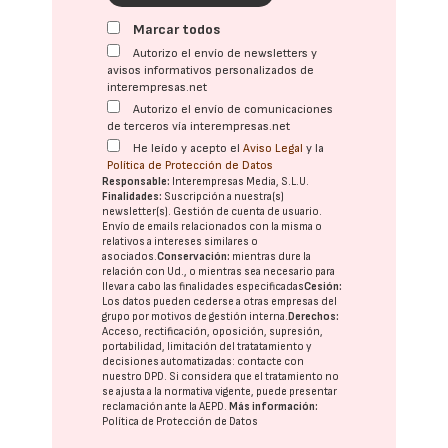
Marcar todos
Autorizo el envío de newsletters y
avisos informativos personalizados de
interempresas.net
Autorizo el envío de comunicaciones
de terceros vía interempresas.net
He leído y acepto el
Aviso Legal
y la
Política de Protección de Datos
Responsable:
Interempresas Media, S.L.U.
Finalidades:
Suscripción a nuestra(s)
newsletter(s). Gestión de cuenta de usuario.
Envío de emails relacionados con la misma o
relativos a intereses similares o
asociados.
Conservación:
mientras dure la
relación con Ud., o mientras sea necesario para
llevar a cabo las finalidades especificadas
Cesión:
Los datos pueden cederse a otras
empresas del
grupo
por motivos de gestión interna.
Derechos:
Acceso, rectificación, oposición, supresión,
portabilidad, limitación del tratatamiento y
decisiones automatizadas:
contacte con
nuestro DPD
. Si considera que el tratamiento no
se ajusta a la normativa vigente, puede presentar
reclamación ante la
AEPD
.
Más información:
Política de Protección de Datos