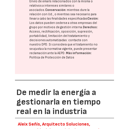
Envío de emails relacionados con la misma o
relativos a intereses similares o
asociados.
Conservación:
mientras dure la
relación con Ud., o mientras sea necesario para
llevar a cabo las finalidades especificadas
Cesión:
Los datos pueden cederse a otras
empresas del
grupo
por motivos de gestión interna.
Derechos:
Acceso, rectificación, oposición, supresión,
portabilidad, limitación del tratatamiento y
decisiones automatizadas:
contacte con
nuestro DPD
. Si considera que el tratamiento no
se ajusta a la normativa vigente, puede presentar
reclamación ante la
AEPD
.
Más información:
Política de Protección de Datos
De medir la energía a
gestionarla en tiempo
real en la industria
Aleix Señís, Arquitecto Soluciones,