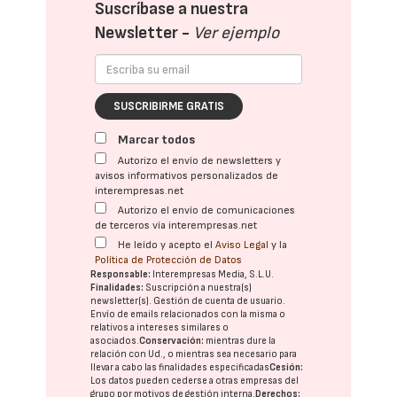
Suscríbase a nuestra
Newsletter -
Ver ejemplo
SUSCRIBIRME GRATIS
Marcar todos
Autorizo el envío de newsletters y
avisos informativos personalizados de
interempresas.net
Autorizo el envío de comunicaciones
de terceros vía interempresas.net
He leído y acepto el
Aviso Legal
y la
Política de Protección de Datos
Responsable:
Interempresas Media, S.L.U.
Finalidades:
Suscripción a nuestra(s)
newsletter(s). Gestión de cuenta de usuario.
Envío de emails relacionados con la misma o
relativos a intereses similares o
asociados.
Conservación:
mientras dure la
relación con Ud., o mientras sea necesario para
llevar a cabo las finalidades especificadas
Cesión:
Los datos pueden cederse a otras
empresas del
grupo
por motivos de gestión interna.
Derechos: