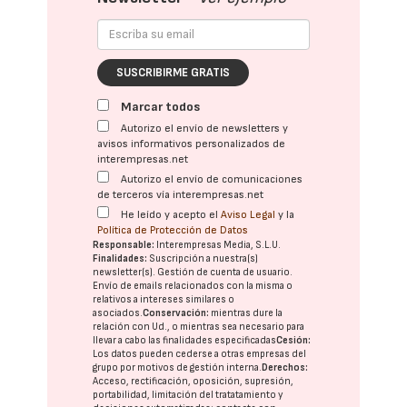
SUSCRIBIRME GRATIS
Marcar todos
Autorizo el envío de newsletters y
avisos informativos personalizados de
interempresas.net
Autorizo el envío de comunicaciones
de terceros vía interempresas.net
He leído y acepto el
Aviso Legal
y la
Política de Protección de Datos
Responsable:
Interempresas Media, S.L.U.
Finalidades:
Suscripción a nuestra(s)
newsletter(s). Gestión de cuenta de usuario.
Envío de emails relacionados con la misma o
relativos a intereses similares o
asociados.
Conservación:
mientras dure la
relación con Ud., o mientras sea necesario para
llevar a cabo las finalidades especificadas
Cesión:
Los datos pueden cederse a otras
empresas del
grupo
por motivos de gestión interna.
Derechos:
Acceso, rectificación, oposición, supresión,
portabilidad, limitación del tratatamiento y