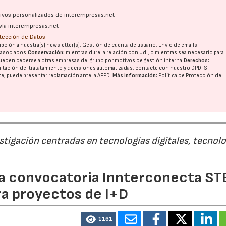
ativos personalizados de interempresas.net
vía interempresas.net
otección de Datos
pción a nuestra(s) newsletter(s). Gestión de cuenta de usuario. Envío de emails
o asociados.
Conservación:
mientras dure la relación con Ud., o mientras sea necesario para
ueden cederse a otras
empresas del grupo
por motivos de gestión interna.
Derechos:
imitación del tratatamiento y decisiones automatizadas:
contacte con nuestro DPD
. Si
nte, puede presentar reclamación ante la
AEPD
.
Más información:
Política de Protección de
estigación centradas en tecnologías digitales, tecnol
 la convocatoria Innterconecta ST
ra proyectos de I+D
1161