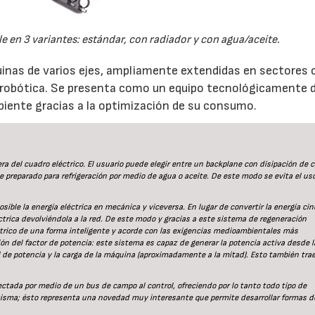
le en 3 variantes: estándar, con radiador y con agua/aceite.
inas de varios ejes, ampliamente extendidas en sectores 
n robótica. Se presenta como un equipo tecnológicamente 
iente gracias a la optimización de su consumo.
21/07/2026
28/07/202
a del cuadro eléctrico. El usuario puede elegir entre un backplane con disipación de c
e preparado para refrigeración por medio de agua o aceite. De este modo se evita el us
le la energía eléctrica en mecánica y viceversa. En lugar de convertir la energía cin
éctrica devolviéndola a la red. De este modo y gracias a este sistema de regeneración
ctrico de una forma inteligente y acorde con las exigencias medioambientales más
ón del factor de potencia: este sistema es capaz de generar la potencia activa desde l
de potencia y la carga de la máquina (aproximadamente a la mitad). Esto también tra
ada por medio de un bus de campo al control, ofreciendo por lo tanto todo tipo de
 misma; ésto representa una novedad muy interesante que permite desarrollar formas d