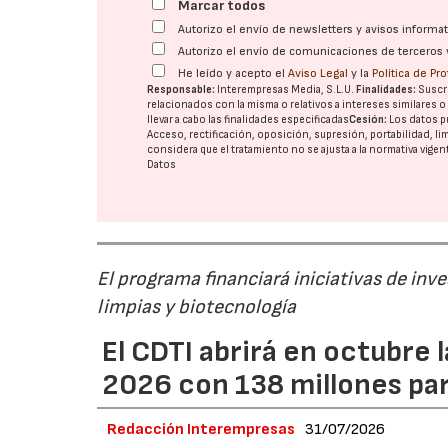
Marcar todos
Autorizo el envío de newsletters y avisos inform
Autorizo el envío de comunicaciones de terceros 
He leído y acepto el
Aviso Legal
y la
Política de Pr
Responsable:
Interempresas Media, S.L.U.
Finalidades:
Suscri
relacionados con la misma o relativos a intereses similares 
llevar a cabo las finalidades especificadas
Cesión:
Los datos p
Acceso, rectificación, oposición, supresión, portabilidad, l
considera que el tratamiento no se ajusta a la normativa vige
Datos
El programa financiará iniciativas de inv
limpias y biotecnología
El CDTI abrirá en octubre
2026 con 138 millones pa
Redacción Interempresas
31/07/2026