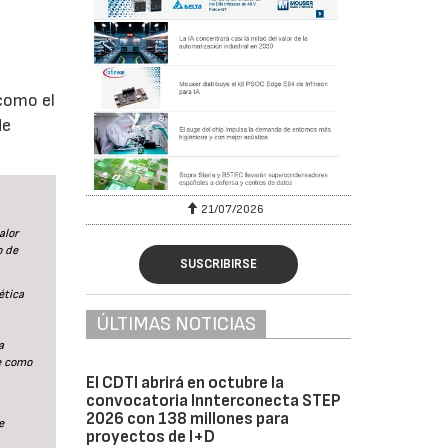
como el
de
6
21/07/2026
alor
o de
SUSCRIBIRSE
ética
ÚLTIMAS NOTICIAS
a
e como
El CDTI abrirá en octubre la
convocatoria Innterconecta STEP
2026 con 138 millones para
e
proyectos de I+D