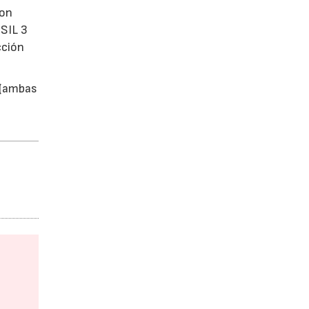
con
 SIL 3
cción
r (ambas