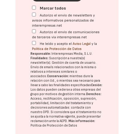
Marcar todos
Autorizo el envío de newsletters y
avisos informativos personalizados de
interempresas.net
Autorizo el envío de comunicaciones
de terceros vía interempresas.net
He leído y acepto el
Aviso Legal
y la
Política de Protección de Datos
Responsable:
Interempresas Media, S.L.U.
Finalidades:
Suscripción a nuestra(s)
newsletter(s). Gestión de cuenta de usuario.
Envío de emails relacionados con la misma o
relativos a intereses similares o
asociados.
Conservación:
mientras dure la
relación con Ud., o mientras sea necesario para
llevar a cabo las finalidades especificadas
Cesión:
Los datos pueden cederse a otras
empresas del
grupo
por motivos de gestión interna.
Derechos:
Acceso, rectificación, oposición, supresión,
portabilidad, limitación del tratatamiento y
decisiones automatizadas:
contacte con
nuestro DPD
. Si considera que el tratamiento no
se ajusta a la normativa vigente, puede presentar
reclamación ante la
AEPD
.
Más información:
Política de Protección de Datos