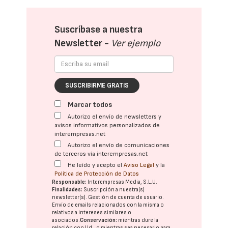
Suscríbase a nuestra
Newsletter -
Ver ejemplo
SUSCRIBIRME GRATIS
Marcar todos
Autorizo el envío de newsletters y
avisos informativos personalizados de
interempresas.net
Autorizo el envío de comunicaciones
de terceros vía interempresas.net
He leído y acepto el
Aviso Legal
y la
Política de Protección de Datos
Responsable:
Interempresas Media, S.L.U.
Finalidades:
Suscripción a nuestra(s)
newsletter(s). Gestión de cuenta de usuario.
Envío de emails relacionados con la misma o
relativos a intereses similares o
asociados.
Conservación:
mientras dure la
relación con Ud., o mientras sea necesario para