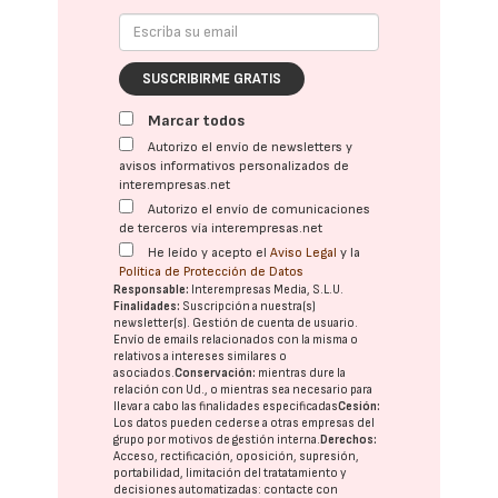
SUSCRIBIRME GRATIS
Marcar todos
Autorizo el envío de newsletters y
avisos informativos personalizados de
interempresas.net
Autorizo el envío de comunicaciones
de terceros vía interempresas.net
He leído y acepto el
Aviso Legal
y la
Política de Protección de Datos
Responsable:
Interempresas Media, S.L.U.
Finalidades:
Suscripción a nuestra(s)
newsletter(s). Gestión de cuenta de usuario.
Envío de emails relacionados con la misma o
relativos a intereses similares o
asociados.
Conservación:
mientras dure la
relación con Ud., o mientras sea necesario para
llevar a cabo las finalidades especificadas
Cesión:
Los datos pueden cederse a otras
empresas del
grupo
por motivos de gestión interna.
Derechos:
Acceso, rectificación, oposición, supresión,
portabilidad, limitación del tratatamiento y
decisiones automatizadas:
contacte con