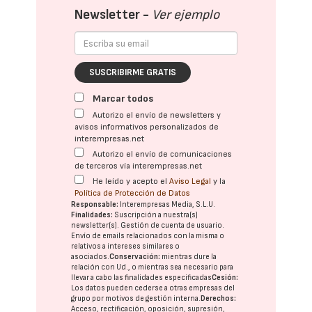
Newsletter -
Ver ejemplo
SUSCRIBIRME GRATIS
Marcar todos
Autorizo el envío de newsletters y
avisos informativos personalizados de
interempresas.net
Autorizo el envío de comunicaciones
de terceros vía interempresas.net
He leído y acepto el
Aviso Legal
y la
Política de Protección de Datos
Responsable:
Interempresas Media, S.L.U.
Finalidades:
Suscripción a nuestra(s)
newsletter(s). Gestión de cuenta de usuario.
Envío de emails relacionados con la misma o
relativos a intereses similares o
asociados.
Conservación:
mientras dure la
relación con Ud., o mientras sea necesario para
llevar a cabo las finalidades especificadas
Cesión:
Los datos pueden cederse a otras
empresas del
grupo
por motivos de gestión interna.
Derechos:
Acceso, rectificación, oposición, supresión,