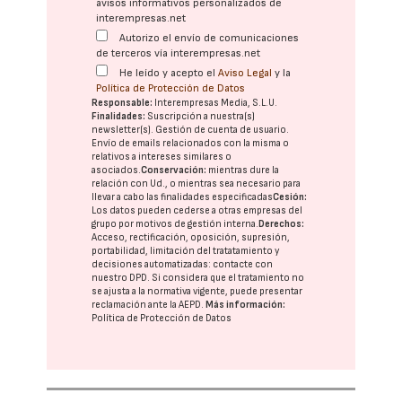
avisos informativos personalizados de
interempresas.net
Autorizo el envío de comunicaciones
de terceros vía interempresas.net
He leído y acepto el
Aviso Legal
y la
Política de Protección de Datos
Responsable:
Interempresas Media, S.L.U.
Finalidades:
Suscripción a nuestra(s)
newsletter(s). Gestión de cuenta de usuario.
Envío de emails relacionados con la misma o
relativos a intereses similares o
asociados.
Conservación:
mientras dure la
relación con Ud., o mientras sea necesario para
llevar a cabo las finalidades especificadas
Cesión:
Los datos pueden cederse a otras
empresas del
grupo
por motivos de gestión interna.
Derechos:
Acceso, rectificación, oposición, supresión,
portabilidad, limitación del tratatamiento y
decisiones automatizadas:
contacte con
nuestro DPD
. Si considera que el tratamiento no
se ajusta a la normativa vigente, puede presentar
reclamación ante la
AEPD
.
Más información:
Política de Protección de Datos