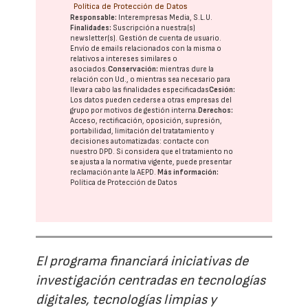
Política de Protección de Datos
Responsable:
Interempresas Media, S.L.U.
Finalidades:
Suscripción a nuestra(s)
newsletter(s). Gestión de cuenta de usuario.
Envío de emails relacionados con la misma o
relativos a intereses similares o
asociados.
Conservación:
mientras dure la
relación con Ud., o mientras sea necesario para
llevar a cabo las finalidades especificadas
Cesión:
Los datos pueden cederse a otras
empresas del
grupo
por motivos de gestión interna.
Derechos:
Acceso, rectificación, oposición, supresión,
portabilidad, limitación del tratatamiento y
decisiones automatizadas:
contacte con
nuestro DPD
. Si considera que el tratamiento no
se ajusta a la normativa vigente, puede presentar
reclamación ante la
AEPD
.
Más información:
Política de Protección de Datos
El programa financiará iniciativas de
investigación centradas en tecnologías
digitales, tecnologías limpias y