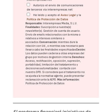
Autorizo el envío de comunicaciones
de terceros vía interempresas.net
He leído y acepto el
Aviso Legal
y la
Política de Protección de Datos
Responsable:
Interempresas Media, S.L.U.
Finalidades:
Suscripción a nuestra(s)
newsletter(s). Gestión de cuenta de usuario.
Envío de emails relacionados con la misma o
relativos a intereses similares o
asociados.
Conservación:
mientras dure la
relación con Ud., o mientras sea necesario para
llevar a cabo las finalidades especificadas
Cesión:
Los datos pueden cederse a otras
empresas del
grupo
por motivos de gestión interna.
Derechos:
Acceso, rectificación, oposición, supresión,
portabilidad, limitación del tratatamiento y
decisiones automatizadas:
contacte con
nuestro DPD
. Si considera que el tratamiento no
se ajusta a la normativa vigente, puede presentar
reclamación ante la
AEPD
.
Más información:
Política de Protección de Datos