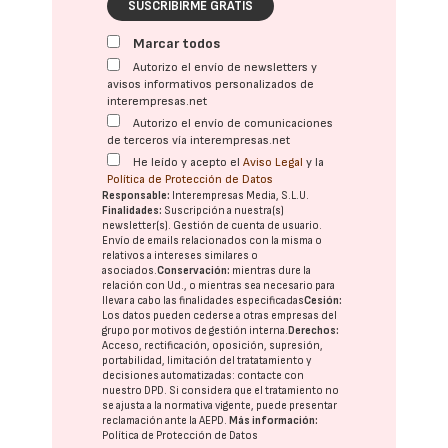
SUSCRIBIRME GRATIS
Marcar todos
Autorizo el envío de newsletters y
avisos informativos personalizados de
interempresas.net
Autorizo el envío de comunicaciones
de terceros vía interempresas.net
He leído y acepto el
Aviso Legal
y la
Política de Protección de Datos
Responsable:
Interempresas Media, S.L.U.
Finalidades:
Suscripción a nuestra(s)
newsletter(s). Gestión de cuenta de usuario.
Envío de emails relacionados con la misma o
relativos a intereses similares o
asociados.
Conservación:
mientras dure la
relación con Ud., o mientras sea necesario para
llevar a cabo las finalidades especificadas
Cesión:
Los datos pueden cederse a otras
empresas del
grupo
por motivos de gestión interna.
Derechos:
Acceso, rectificación, oposición, supresión,
portabilidad, limitación del tratatamiento y
decisiones automatizadas:
contacte con
nuestro DPD
. Si considera que el tratamiento no
se ajusta a la normativa vigente, puede presentar
reclamación ante la
AEPD
.
Más información:
Política de Protección de Datos