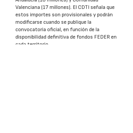
Valenciana (17 millones). El CDTI señala que
estos importes son provisionales y podrán
modificarse cuando se publique la
convocatoria oficial, en función de la
disponibilidad definitiva de fondos FEDER en
cada territorio.
La convocatoria mantendrá el mismo
esquema de ayudas que en la edición
anterior, con subvenciones en régimen de
concurrencia competitiva que podrán
alcanzar el 65% del presupuesto elegible en
el caso de las grandes empresas, el 75%
para las medianas y el 80% para las
pequeñas, en función de si la actividad
corresponde a investigación industrial o a
desarrollo experimental. Los proyectos
deberán contar con un presupuesto elegible