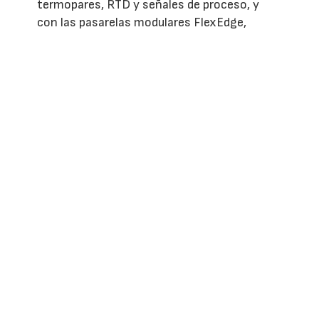
termopares, RTD y señales de proceso, y
con las pasarelas modulares FlexEdge,
concebidas para integrar conectividad
celular, Wi-Fi, USB o serie en equipos
industriales. Estas pasarelas reúnen
funciones de conversión de protocolos,
enrutamiento y comunicaciones en un único
dispositivo, facilitando la integración
segura entre infraestructuras de
automatización modernas y sistemas de
producción existentes.
ver/escribir comentarios
REVISTAS