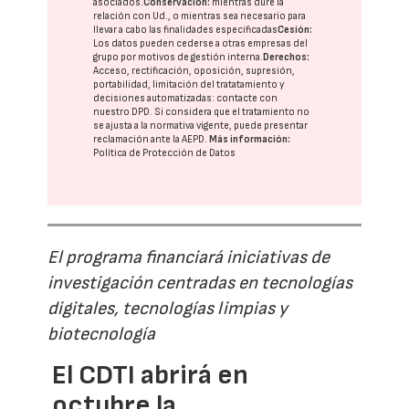
asociados.
Conservación:
mientras dure la
relación con Ud., o mientras sea necesario para
llevar a cabo las finalidades especificadas
Cesión:
Los datos pueden cederse a otras
empresas del
grupo
por motivos de gestión interna.
Derechos:
Acceso, rectificación, oposición, supresión,
portabilidad, limitación del tratatamiento y
decisiones automatizadas:
contacte con
nuestro DPD
. Si considera que el tratamiento no
se ajusta a la normativa vigente, puede presentar
reclamación ante la
AEPD
.
Más información:
Política de Protección de Datos
El programa financiará iniciativas de
investigación centradas en tecnologías
digitales, tecnologías limpias y
biotecnología
El CDTI abrirá en
octubre la