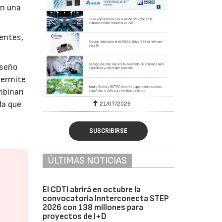
on una
uentes,
.
iseño
permite
ombinan
da que
6
21/07/2026
SUSCRIBIRSE
ÚLTIMAS NOTICIAS
El CDTI abrirá en octubre la
convocatoria Innterconecta STEP
2026 con 138 millones para
proyectos de I+D