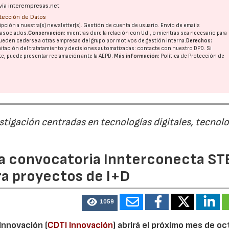
vía interempresas.net
otección de Datos
pción a nuestra(s) newsletter(s). Gestión de cuenta de usuario. Envío de emails
o asociados.
Conservación:
mientras dure la relación con Ud., o mientras sea necesario para
ueden cederse a otras
empresas del grupo
por motivos de gestión interna.
Derechos:
imitación del tratatamiento y decisiones automatizadas:
contacte con nuestro DPD
. Si
nte, puede presentar reclamación ante la
AEPD
.
Más información:
Política de Protección de
estigación centradas en tecnologías digitales, tecnol
 la convocatoria Innterconecta ST
ra proyectos de I+D
1059
 Innovación (
CDTI Innovación
) abrirá el próximo mes de o