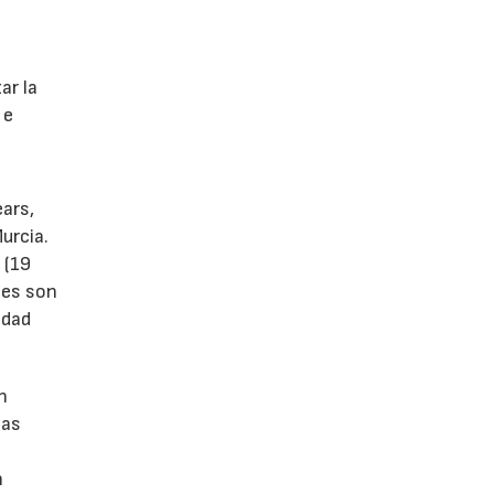
s
ar la
 e
ears,
urcia.
 (19
tes son
idad
n
las
n