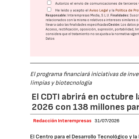
Autorizo el envío de comunicaciones de terceros 
He leído y acepto el
Aviso Legal
y la
Política de Pr
Responsable:
Interempresas Media, S.L.U.
Finalidades:
Suscri
relacionados con la misma o relativos a intereses similares 
llevar a cabo las finalidades especificadas
Cesión:
Los datos p
Acceso, rectificación, oposición, supresión, portabilidad, l
considera que el tratamiento no se ajusta a la normativa vige
Datos
El programa financiará iniciativas de inv
limpias y biotecnología
El CDTI abrirá en octubre
2026 con 138 millones pa
Redacción Interempresas
31/07/2026
El Centro para el Desarrollo Tecnológico y la