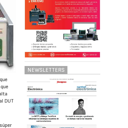
NEWSLETTERS
 que
 que
alta
 al DUT
 súper