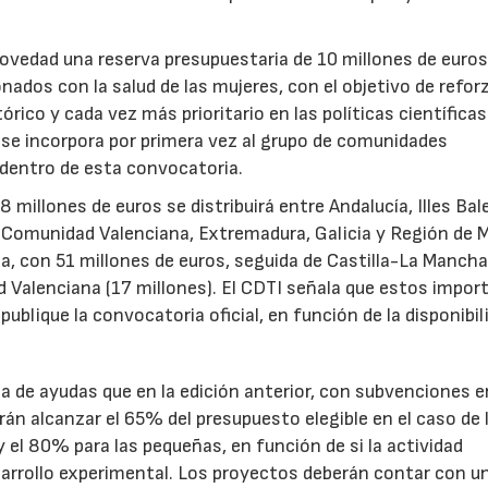
novedad una reserva presupuestaria de 10 millones de euro
ados con la salud de las mujeres, con el objetivo de reforz
rico y cada vez más prioritario en las políticas científicas
s se incorpora por primera vez al grupo de comunidades
 dentro de esta convocatoria.
illones de euros se distribuirá entre Andalucía, Illes Bal
, Comunidad Valenciana, Extremadura, Galicia y Región de M
a, con 51 millones de euros, seguida de Castilla-La Mancha
d Valenciana (17 millones). El CDTI señala que estos impor
ublique la convocatoria oficial, en función de la disponibil
.
de ayudas que en la edición anterior, con subvenciones e
n alcanzar el 65% del presupuesto elegible en el caso de 
el 80% para las pequeñas, en función de si la actividad
sarrollo experimental. Los proyectos deberán contar con u