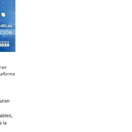
 en
ataforma
guran
ables,
a la