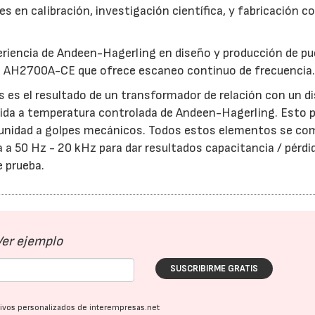
es en calibración, investigación científica, y fabricación c
periencia de Andeen-Hagerling en diseño y producción de p
 AH2700A-CE que ofrece escaneo continuo de frecuencia
s es el resultado de un transformador de relación con un d
ndida a temperatura controlada de Andeen-Hagerling. Esto 
inmunidad a golpes mecánicos. Todos estos elementos se c
 a 50 Hz - 20 kHz para dar resultados capacitancia / pérdi
21/07/2026
28/07/202
e prueba.
Ver ejemplo
SUSCRIBIRME GRATIS
ativos personalizados de interempresas.net