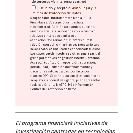
de terceros vía interempresas.net
He leído y acepto el
Aviso Legal
y la
Política de Protección de Datos
Responsable:
Interempresas Media, S.L.U.
Finalidades:
Suscripción a nuestra(s)
newsletter(s). Gestión de cuenta de usuario.
Envío de emails relacionados con la misma o
relativos a intereses similares o
asociados.
Conservación:
mientras dure la
relación con Ud., o mientras sea necesario para
llevar a cabo las finalidades especificadas
Cesión:
Los datos pueden cederse a otras
empresas del
grupo
por motivos de gestión interna.
Derechos:
Acceso, rectificación, oposición, supresión,
portabilidad, limitación del tratatamiento y
decisiones automatizadas:
contacte con
nuestro DPD
. Si considera que el tratamiento no
se ajusta a la normativa vigente, puede presentar
reclamación ante la
AEPD
.
Más información:
Política de Protección de Datos
El programa financiará iniciativas de
investigación centradas en tecnologías