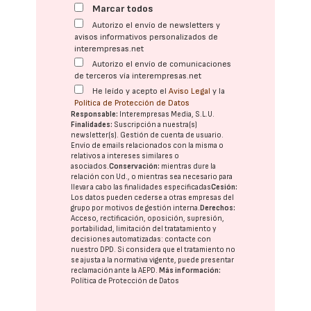
Marcar todos
Autorizo el envío de newsletters y
avisos informativos personalizados de
interempresas.net
Autorizo el envío de comunicaciones
de terceros vía interempresas.net
He leído y acepto el
Aviso Legal
y la
Política de Protección de Datos
Responsable:
Interempresas Media, S.L.U.
Finalidades:
Suscripción a nuestra(s)
newsletter(s). Gestión de cuenta de usuario.
Envío de emails relacionados con la misma o
relativos a intereses similares o
asociados.
Conservación:
mientras dure la
relación con Ud., o mientras sea necesario para
llevar a cabo las finalidades especificadas
Cesión:
Los datos pueden cederse a otras
empresas del
grupo
por motivos de gestión interna.
Derechos:
Acceso, rectificación, oposición, supresión,
portabilidad, limitación del tratatamiento y
decisiones automatizadas:
contacte con
nuestro DPD
. Si considera que el tratamiento no
se ajusta a la normativa vigente, puede presentar
reclamación ante la
AEPD
.
Más información:
Política de Protección de Datos