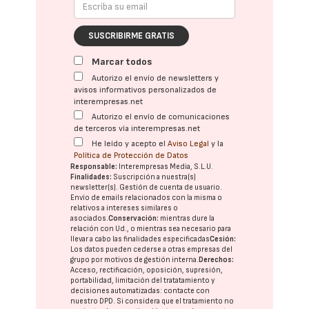
SUSCRIBIRME GRATIS
Marcar todos
Autorizo el envío de newsletters y
avisos informativos personalizados de
interempresas.net
Autorizo el envío de comunicaciones
de terceros vía interempresas.net
He leído y acepto el
Aviso Legal
y la
Política de Protección de Datos
Responsable:
Interempresas Media, S.L.U.
Finalidades:
Suscripción a nuestra(s)
newsletter(s). Gestión de cuenta de usuario.
Envío de emails relacionados con la misma o
relativos a intereses similares o
asociados.
Conservación:
mientras dure la
relación con Ud., o mientras sea necesario para
llevar a cabo las finalidades especificadas
Cesión:
Los datos pueden cederse a otras
empresas del
grupo
por motivos de gestión interna.
Derechos:
Acceso, rectificación, oposición, supresión,
portabilidad, limitación del tratatamiento y
decisiones automatizadas:
contacte con
nuestro DPD
. Si considera que el tratamiento no