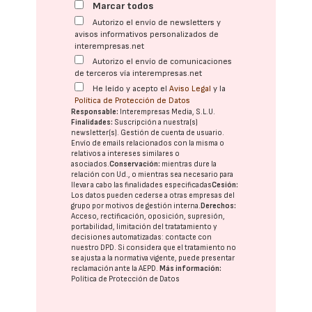
Marcar todos
Autorizo el envío de newsletters y
avisos informativos personalizados de
interempresas.net
Autorizo el envío de comunicaciones
de terceros vía interempresas.net
He leído y acepto el
Aviso Legal
y la
Política de Protección de Datos
Responsable:
Interempresas Media, S.L.U.
Finalidades:
Suscripción a nuestra(s)
newsletter(s). Gestión de cuenta de usuario.
Envío de emails relacionados con la misma o
relativos a intereses similares o
asociados.
Conservación:
mientras dure la
relación con Ud., o mientras sea necesario para
llevar a cabo las finalidades especificadas
Cesión:
Los datos pueden cederse a otras
empresas del
grupo
por motivos de gestión interna.
Derechos:
Acceso, rectificación, oposición, supresión,
portabilidad, limitación del tratatamiento y
decisiones automatizadas:
contacte con
nuestro DPD
. Si considera que el tratamiento no
se ajusta a la normativa vigente, puede presentar
reclamación ante la
AEPD
.
Más información:
Política de Protección de Datos