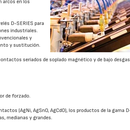
 arcos en los
relés D-SERIES para
ones industriales.
nvencionales y
nto y sustitución.
 contactos seriados de soplado magnético y de bajo desga
or de forzado.
contactos (AgNi, AgSnO, AgCdO), los productos de la gama D
as, medianas y grandes.