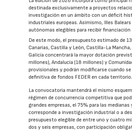
La edición de 2026 incorpora como principal 
destinada exclusivamente a proyectos relacion
investigación en un ámbito con un déficit histó
industriales europeas. Asimismo, Illes Balear
autónomas elegibles para recibir financiación
De este modo, el presupuesto estimado de 138 m
Canarias, Castilla y León, Castilla-La Mancha
Galicia concentrará la mayor dotación previst
millones), Andalucía (18 millones) y Comunida
provisionales y podrán modificarse cuando se p
definitiva de fondos FEDER en cada territorio
La convocatoria mantendrá el mismo esquema 
régimen de concurrencia competitiva que podrá
grandes empresas, el 75% para las medianas y 
corresponde a investigación industrial o a de
presupuesto elegible de entre uno y cuatro m
dos y seis empresas, con participación obliga