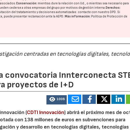
o asociados.
Conservación:
mientras dure la relación con Ud., o mientras sea necesario para
ueden cederse a otras
empresas del grupo
por motivos de gestión interna.
Derechos:
imitación del tratatamiento y decisiones automatizadas:
contacte con nuestro DPD
. Si
nte, puede presentar reclamación ante la
AEPD
.
Más información:
Política de Protección de
estigación centradas en tecnologías digitales, tecnol
 la convocatoria Innterconecta ST
ra proyectos de I+D
1008
 Innovación (
CDTI Innovación
) abrirá el próximo mes de o
otada con 138 millones de euros en subvenciones para
gación y desarrollo en tecnologías digitales, tecnologías 