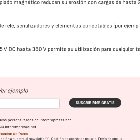
oplado magnético reducen su erosión con cargas de hasta 
 de relé, señalizadores y elementos conectables (por ejempl
5 V DC hasta 380 V permite su utilización para cualquier t
21/07/2026
28/07/202
Ver ejemplo
SUSCRIBIRME GRATIS
ativos personalizados de interempresas.net
vía interempresas.net
otección de Datos
pción a nuestra(s) newsletter(s). Gestión de cuenta de usuario. Envío de emails