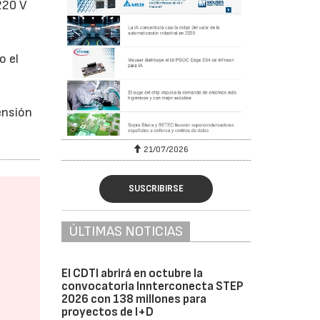
220 V
o el
ensión
6
21/07/2026
SUSCRIBIRSE
ÚLTIMAS NOTICIAS
El CDTI abrirá en octubre la
convocatoria Innterconecta STEP
2026 con 138 millones para
proyectos de I+D