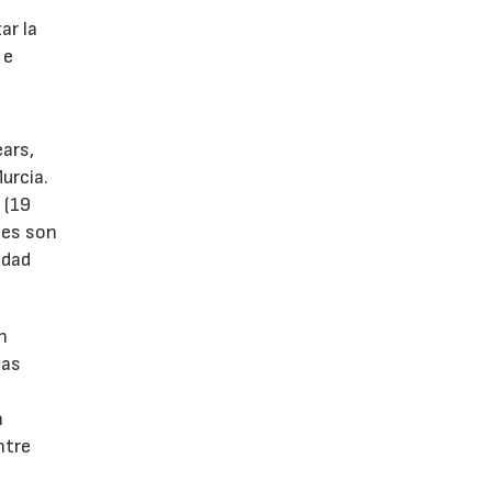
s
ar la
 e
ears,
urcia.
 (19
tes son
idad
n
las
n
ntre