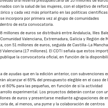
novedad una reserva presupuestaria de 10 millones de euro
ados con la salud de las mujeres, con el objetivo de reforz
rico y cada vez más prioritario en las políticas científicas
s se incorpora por primera vez al grupo de comunidades
 dentro de esta convocatoria.
illones de euros se distribuirá entre Andalucía, Illes Bal
, Comunidad Valenciana, Extremadura, Galicia y Región de M
a, con 51 millones de euros, seguida de Castilla-La Mancha
d Valenciana (17 millones). El CDTI señala que estos impor
ublique la convocatoria oficial, en función de la disponibil
.
de ayudas que en la edición anterior, con subvenciones e
n alcanzar el 65% del presupuesto elegible en el caso de 
el 80% para las pequeñas, en función de si la actividad
sarrollo experimental. Los proyectos deberán contar con u
illones de euros y presentarse mediante agrupaciones de e
toria de, al menos, una pyme y la colaboración de centros