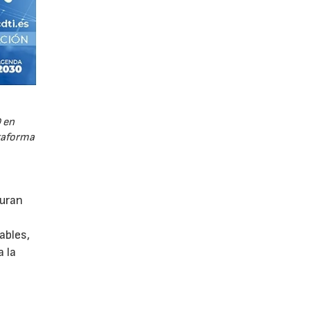
 en
ataforma
guran
ables,
a la