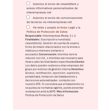
Autorizo el envío de newsletters y
avisos informativos personalizados de
interempresas.net
Autorizo el envío de comunicaciones
de terceros vía interempresas.net
He leído y acepto el
Aviso Legal
y la
Política de Protección de Datos
Responsable:
Interempresas Media, S.L.U.
Finalidades:
Suscripción a nuestra(s)
newsletter(s). Gestión de cuenta de usuario.
Envío de emails relacionados con la misma o
relativos a intereses similares o
asociados.
Conservación:
mientras dure la
relación con Ud., o mientras sea necesario para
llevar a cabo las finalidades especificadas
Cesión:
Los datos pueden cederse a otras
empresas del
grupo
por motivos de gestión interna.
Derechos:
Acceso, rectificación, oposición, supresión,
portabilidad, limitación del tratatamiento y
decisiones automatizadas:
contacte con
nuestro DPD
. Si considera que el tratamiento no
se ajusta a la normativa vigente, puede presentar
reclamación ante la
AEPD
.
Más información:
Política de Protección de Datos