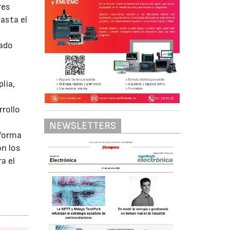
res
asta el
cado
lia,
rollo
NEWSLETTERS
aforma
on los
a el