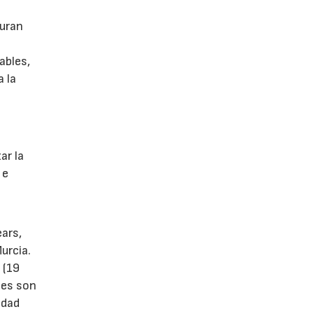
guran
ables,
a la
s
ar la
 e
ears,
urcia.
 (19
tes son
idad