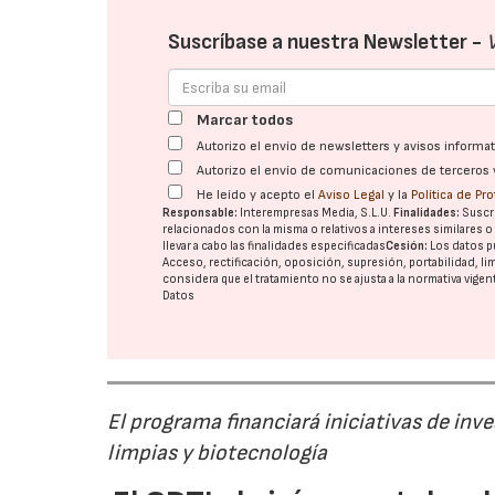
Suscríbase a nuestra Newsletter -
Marcar todos
Autorizo el envío de newsletters y avisos inform
Autorizo el envío de comunicaciones de terceros 
He leído y acepto el
Aviso Legal
y la
Política de Pr
Responsable:
Interempresas Media, S.L.U.
Finalidades:
Suscri
relacionados con la misma o relativos a intereses similares 
llevar a cabo las finalidades especificadas
Cesión:
Los datos p
Acceso, rectificación, oposición, supresión, portabilidad, l
considera que el tratamiento no se ajusta a la normativa vige
Datos
El programa financiará iniciativas de inv
limpias y biotecnología