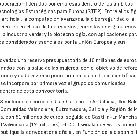
ooperación liderados por empresas dentro de los ámbitos
ecnologías Estratégicas para Europa (STEP). Entre ellos fi
 artificial, la computación avanzada, la ciberseguridad o la
icientes en el uso de los recursos, como las energías renov
a industria verde; y la biotecnología, con aplicaciones par
tos considerados esenciales por la Unión Europea y sus
novedad una reserva presupuestaria de 10 millones de euro
ados con la salud de las mujeres, con el objetivo de reforz
rico y cada vez más prioritario en las políticas científicas
s se incorpora por primera vez al grupo de comunidades
 dentro de esta convocatoria.
illones de euros se distribuirá entre Andalucía, Illes Bal
, Comunidad Valenciana, Extremadura, Galicia y Región de M
a, con 51 millones de euros, seguida de Castilla-La Mancha
d Valenciana (17 millones). El CDTI señala que estos impor
ublique la convocatoria oficial, en función de la disponibil