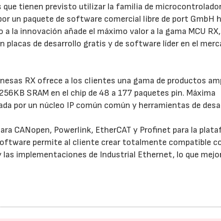
 que tienen previsto utilizar la familia de microcontrolado
or un paquete de software comercial libre de port GmbH h
o a la innovación añade el máximo valor a la gama MCU RX,
n placas de desarrollo gratis y de software líder en el mer
nesas RX ofrece a los clientes una gama de productos amp
256KB SRAM en el chip de 48 a 177 paquetes pin. Máxima
zada por un núcleo IP común común y herramientas de desar
ara CANopen, Powerlink, EtherCAT y Profinet para la plat
software permite al cliente crear totalmente compatible c
 las implementaciones de Industrial Ethernet, lo que mejor