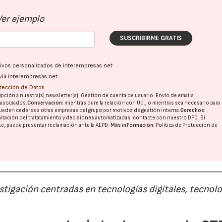
Ver ejemplo
SUSCRIBIRME GRATIS
ativos personalizados de interempresas.net
vía interempresas.net
otección de Datos
pción a nuestra(s) newsletter(s). Gestión de cuenta de usuario. Envío de emails
o asociados.
Conservación:
mientras dure la relación con Ud., o mientras sea necesario para
21/07/2026
28/07/202
ueden cederse a otras
empresas del grupo
por motivos de gestión interna.
Derechos:
imitación del tratatamiento y decisiones automatizadas:
contacte con nuestro DPD
. Si
nte, puede presentar reclamación ante la
AEPD
.
Más información:
Política de Protección de
estigación centradas en tecnologías digitales, tecnol