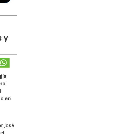
 y
gía
eno
l
do en
or José
el