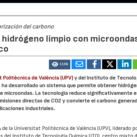
orización del carbono
n hidrógeno limpio con microondas
co
1106
t Politècnica de València (UPV)
y del Instituto de Tecnolo
V, ha desarrollado un sistema que permite obtener hidróg
de microondas. La tecnología reduce significativamente e
emisiones directas de CO2 y convierte el carbono genera
licaciones industriales.
de la Universitat Politècnica de València (UPV), liderado p
s del Instituto de Tecnología Química (ITQ), centro mixto d