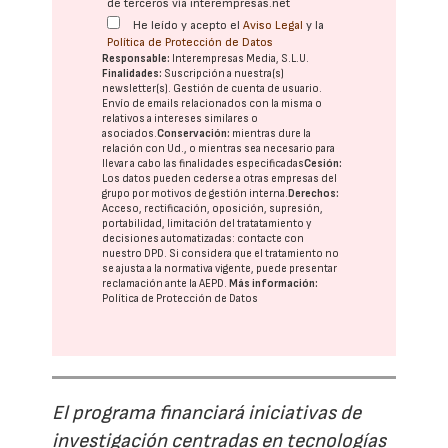
de terceros vía interempresas.net
He leído y acepto el
Aviso Legal
y la
Política de Protección de Datos
Responsable:
Interempresas Media, S.L.U.
Finalidades:
Suscripción a nuestra(s)
newsletter(s). Gestión de cuenta de usuario.
Envío de emails relacionados con la misma o
relativos a intereses similares o
asociados.
Conservación:
mientras dure la
relación con Ud., o mientras sea necesario para
llevar a cabo las finalidades especificadas
Cesión:
Los datos pueden cederse a otras
empresas del
grupo
por motivos de gestión interna.
Derechos:
Acceso, rectificación, oposición, supresión,
portabilidad, limitación del tratatamiento y
decisiones automatizadas:
contacte con
nuestro DPD
. Si considera que el tratamiento no
se ajusta a la normativa vigente, puede presentar
reclamación ante la
AEPD
.
Más información:
Política de Protección de Datos
El programa financiará iniciativas de
investigación centradas en tecnologías