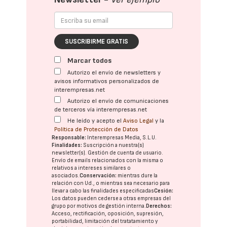
SUSCRIBIRME GRATIS
Marcar todos
Autorizo el envío de newsletters y
avisos informativos personalizados de
interempresas.net
Autorizo el envío de comunicaciones
de terceros vía interempresas.net
He leído y acepto el
Aviso Legal
y la
Política de Protección de Datos
Responsable:
Interempresas Media, S.L.U.
Finalidades:
Suscripción a nuestra(s)
newsletter(s). Gestión de cuenta de usuario.
Envío de emails relacionados con la misma o
relativos a intereses similares o
asociados.
Conservación:
mientras dure la
relación con Ud., o mientras sea necesario para
llevar a cabo las finalidades especificadas
Cesión:
Los datos pueden cederse a otras
empresas del
grupo
por motivos de gestión interna.
Derechos:
Acceso, rectificación, oposición, supresión,
portabilidad, limitación del tratatamiento y